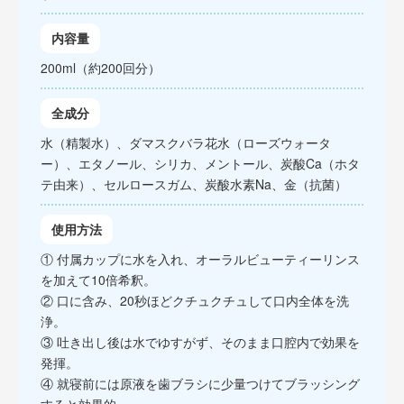
内容量
200ml（約200回分）
全成分
水（精製水）、ダマスクバラ花水（ローズウォータ
ー）、エタノール、シリカ、メントール、炭酸Ca（ホタ
テ由来）、セルロースガム、炭酸水素Na、金（抗菌）
使用方法
① 付属カップに水を入れ、オーラルビューティーリンス
を加えて10倍希釈。
② 口に含み、20秒ほどクチュクチュして口内全体を洗
浄。
③ 吐き出し後は水でゆすがず、そのまま口腔内で効果を
発揮。
④ 就寝前には原液を歯ブラシに少量つけてブラッシング