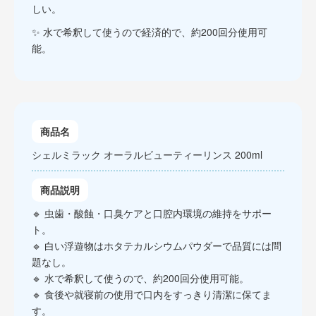
しい。
✨ 水で希釈して使うので経済的で、約200回分使用可
能。
商品名
シェルミラック オーラルビューティーリンス 200ml
商品説明
🔹 虫歯・酸蝕・口臭ケアと口腔内環境の維持をサポー
ト。
🔹 白い浮遊物はホタテカルシウムパウダーで品質には問
題なし。
🔹 水で希釈して使うので、約200回分使用可能。
🔹 食後や就寝前の使用で口内をすっきり清潔に保てま
す。