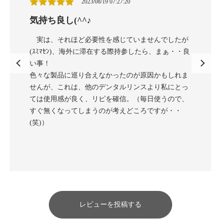
2023/08/19 07:27:20
気持ち良し(^^♪
ノンケ
だけでな
で安心安
実は、それほど必要性を感じていませんでしたが
市販品の
(ｽﾐﾏｾﾝ)、海外に滞在する際持参したら、まぁ・・良
が気にな
強すぎる
い事！
ました。
色々な製品に巡り合えなかったのが原因かもしれま
付属のキ
せんが、これは、他のデンタルリンスより私にとっ
味も無味
見づらく
ては使用感が良く、リピを確信。（毎日使うので、
なく使い
すぐ無くなってしまうのが考えどころですが・・
ほうがまだ
(笑)）
自宅用に
結構大
購入した
カーなど
レビューを投稿する