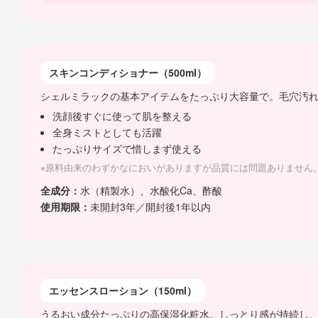
スキンコンディショナー（500ml）
シェルミラックの基本アイテムをたっぷり大容量で。毛穴汚
洗顔後すぐに使って肌を整える
全身ミストとしても活躍
たっぷりサイズで惜しまず使える
※原料由来のわずかなにおいがありますが品質には問題ありません
全成分：
水（精製水）、水酸化Ca、酢酸
使用期限：
未開封3年／開封後1年以内
エッセンスローション（150ml）
うるおい成分たっぷりの高保湿化粧水。しっとり感が持続し