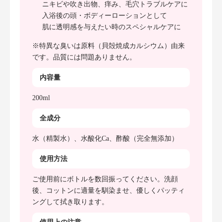
ニキビや吹き出物、痒み、毛穴トラブルケアに
入浴後の頭・ボディーローションとして
肌に透明感を与えたい時のスペシャルケアに
※特異な臭いは原料（貝殻焼成カルシウム）由来
です。品質には問題ありません。
内容量
200ml
全成分
水（精製水）、水酸化Ca、酢酸（完全無添加）
使用方法
ご使用前にボトルを数回振ってください。洗顔
後、コットンに適量を馴染ませ、優しくパッティ
ングして拭き取ります。